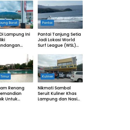
pung Barat
Pantai
Di Lampung Ini
Pantai Tanjung Setia
iki
Jadi Lokasi World
ndangan
Surf League (WSL)
h
Krui Pro Tahun 2025
Timur
Kuliner
olam Renang
Nikmati Sambal
Pemandian
Seruit Kuliner Khas
ik Untuk
Lampung dan Nasi
an
Uduk Toha