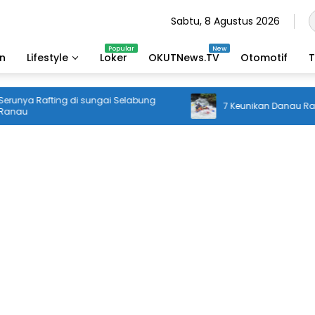
Sabtu, 8 Agustus 2026
an
Lifestyle
Loker
OKUTNews.TV
Otomotif
T
 Rafting di sungai Selabung
7 Keunikan Danau Ranau, OK