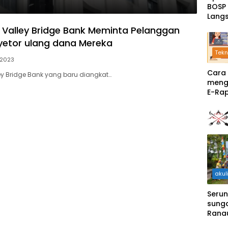
BOSP
Lang
Ceta
n Valley Bridge Bank Meminta Pelanggan
etor ulang dana Mereka
Tekn
 2023
Cara
ley Bridge Bank yang baru diangkat…
meng
E-Rap
ruma
akul
Serun
sunga
Rana