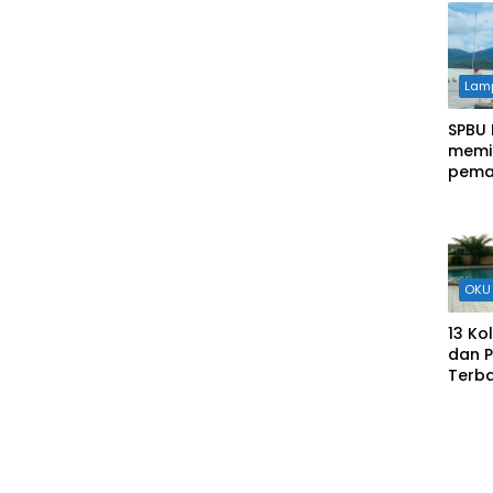
Lam
SPBU 
memil
pema
Inda
OKU 
13 K
dan 
Terba
Libur