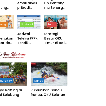
email dinas
Hp Kentang
sung
pribadi
mu Seharga
k
Mail.go.id
Nasi MBG
Untuk PNS &
ASN
ologi
Nasional
Berita
Jadwal
Strategi
erjakan
Seleksi PPPK
Besar OKU
or dari
Tendik
Timur di Balik
h
Sekolah
Pemecahan
Rakyat
Tiga Rekor
MURI
iburan TV
Danau
ya Rafting di
7 Keunikan Danau
i Selabung
Ranau, OKU Selatan
u