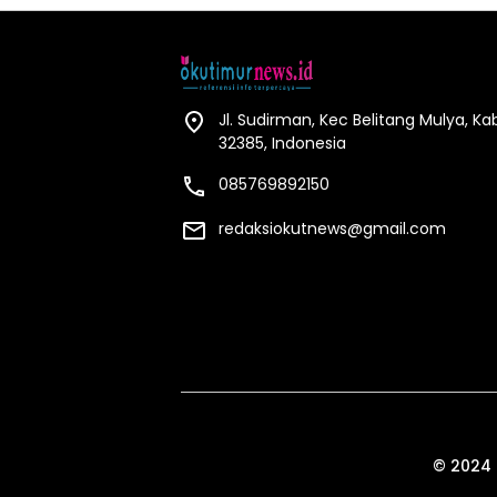
Jl. Sudirman, Kec Belitang Mulya, K
32385, Indonesia
085769892150
redaksiokutnews@gmail.com
© 2024