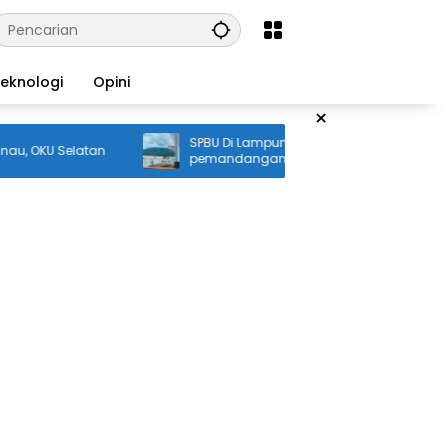
eknologi
Opini
×
SPBU Di Lampung Ini memiliki
U Selatan
pemandangan Indah