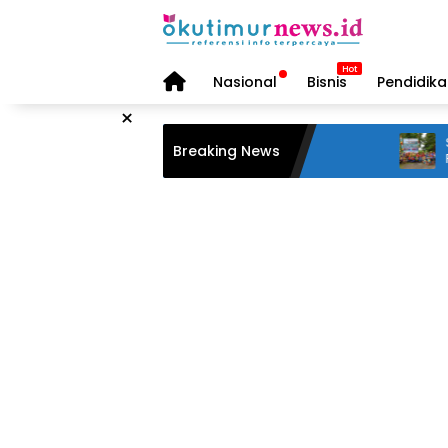
Langsung
ke
konten
Home
Nasional
Bisnis
Pendidik
×
Serunya
Breaking News
Ranau