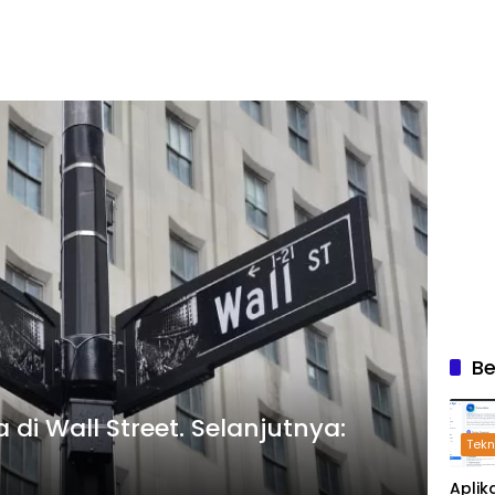
Be
i Wall Street. Selanjutnya:
Tekn
Aplik