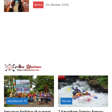
Berita
29 Oktober 2025
akuliburan TV
Danau
Serunya Rafting di sungai
7 Keunikan Danau Ranau,