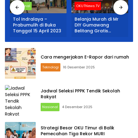
Nasional
OKUTNews.TV
Tol Indralaya –
Belanja Murah di Mr
Prabumulih di Buka
DIY Gumawang
Tanggal 15 April 2023
Belitang Gratis
Payung
Cara mengerjakan E-Rapor dari rumah
Teknologi
16 Desember 2025
Jadwal Seleksi PPPK Tendik Sekolah
Rakyat
Nasional
4 Desember 2025
Strategi Besar OKU Timur di Balik
Pemecahan Tiga Rekor MURI