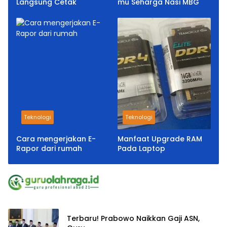
Langsung Cetak
mu Seharga Nasi MBG
Teknologi
Teknologi
Cara mengerjakan E-
Manfaat Upgrade RAM
Rapor dari rumah
Pada Laptop
Terbaru! Prabowo Naikkan Gaji ASN,