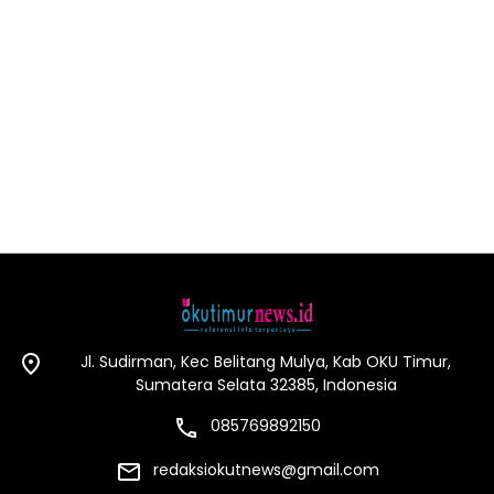
Jl. Sudirman, Kec Belitang Mulya, Kab OKU Timur,
Sumatera Selata 32385, Indonesia
085769892150
redaksiokutnews@gmail.com