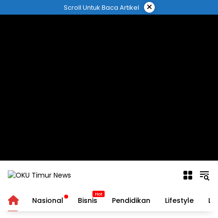
Langsung
×
Scroll Untuk Baca Artikel
ke
konten
Home
Nasional
Bisnis
Pendidikan
Lifestyle
Lo