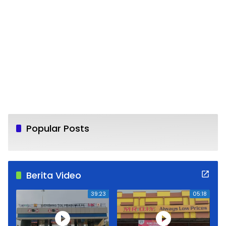
Popular Posts
Berita Video
16
39:23
05:18