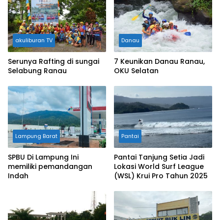
akuliburan TV
Danau
Serunya Rafting di sungai
7 Keunikan Danau Ranau,
Selabung Ranau
OKU Selatan
Lampung Barat
Pantai
SPBU Di Lampung Ini
Pantai Tanjung Setia Jadi
memiliki pemandangan
Lokasi World Surf League
Indah
(WSL) Krui Pro Tahun 2025