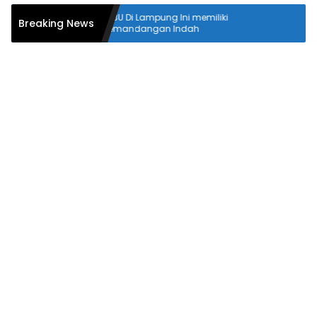
SPBU Di Lampung Ini memiliki
Pantai Tanju
Breaking News
pemandangan Indah
Surf League 