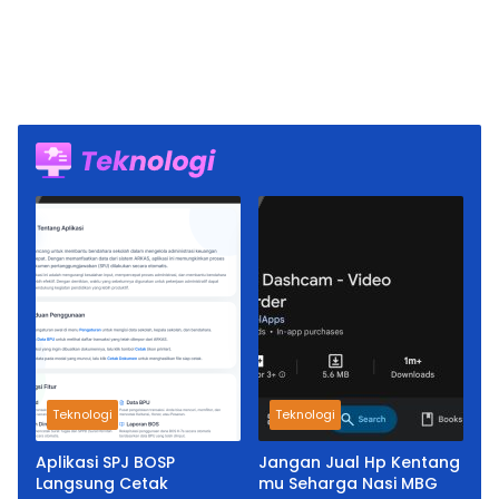
Teknologi
Teknologi
Aplikasi SPJ BOSP
Jangan Jual Hp Kentang
Langsung Cetak
mu Seharga Nasi MBG