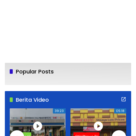
Popular Posts
Berita Video
16
39:23
05:18