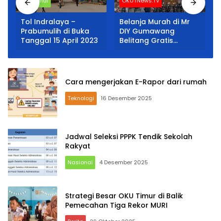
Nasional
OKUTNews.TV
Tol Indralaya –
Belanja Murah di Mr
Prabumulih di Buka
DIY Gumawang
Tanggal 15 April 2023
Belitang Gratis
Payung
Cara mengerjakan E-Rapor dari rumah
Teknologi
16 Desember 2025
Jadwal Seleksi PPPK Tendik Sekolah
Rakyat
Nasional
4 Desember 2025
Strategi Besar OKU Timur di Balik
Pemecahan Tiga Rekor MURI