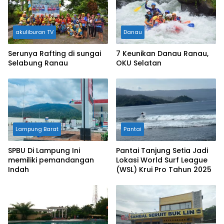
akuliburan TV
Danau
Serunya Rafting di sungai
7 Keunikan Danau Ranau,
Selabung Ranau
OKU Selatan
Lampung Barat
Pantai
SPBU Di Lampung Ini
Pantai Tanjung Setia Jadi
memiliki pemandangan
Lokasi World Surf League
Indah
(WSL) Krui Pro Tahun 2025