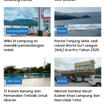
Lampung Barat
Pantai
SPBU Di Lampung Ini
Pantai Tanjung Setia Jadi
memiliki pemandangan
Lokasi World Surf League
Indah
(WSL) Krui Pro Tahun 2025
OKU Timur
Kuliner
13 Kolam Renang dan
Nikmati Sambal Seruit
Pemandian Terbaik Untuk
Kuliner Khas Lampung dan
Liburan
Nasi Uduk Toha