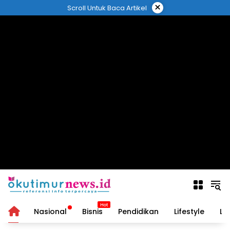
Langsung
×
Scroll Untuk Baca Artikel
ke
konten
Home
Nasional
Bisnis
Pendidikan
Lifestyle
Lo